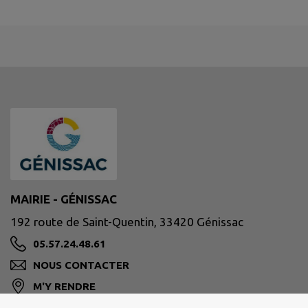
MAIRIE - GÉNISSAC
192 route de Saint-Quentin, 33420 Génissac
05.57.24.48.61
NOUS CONTACTER
M'Y RENDRE
www.mairie-genissac.fr