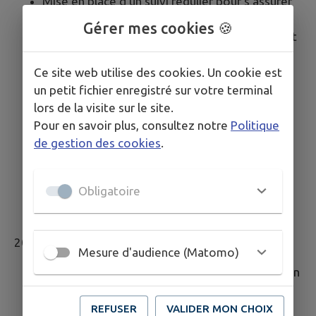
Mise en place d'un suivi régulier pour s'assurer
du maintien de la conformité.
Gérer mes cookies 🍪
Poursuite de la formation des développeurs et
sensibilisation des rédacteurs de contenu.
Adaptation aux éventuelles évolutions du
Ce site web utilise des cookies. Un cookie est
RGAA et des réglementations en matière
un petit fichier enregistré sur votre terminal
d'accessibilité numérique.
lors de la visite sur le site.
Veille réglementaire :
Mise en place d'une
Pour en savoir plus, consultez notre
Politique
veille continue pour suivre l'évolution des
de gestion des cookies
.
normes et réglementations relatives à
l'accessibilité numérique, afin de garantir une
Obligatoire
mise à jour rapide des sites en cas de
modification des exigences légales.
2027
Mesure d'audience (Matomo)
Réalisation d'un nouvel audit d'accessibilité afin
d'évaluer les éventuelles évolutions et de
corriger les points d'amélioration nécessaires.
REFUSER
VALIDER MON CHOIX