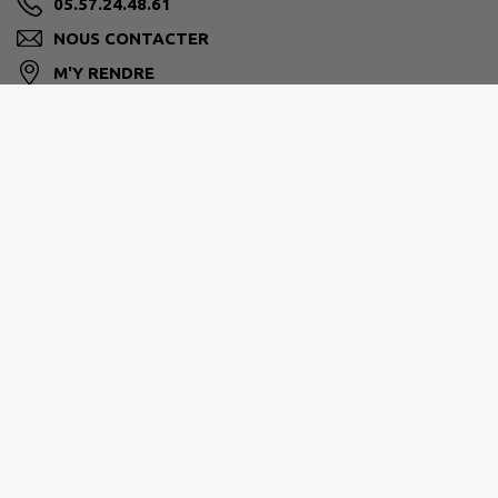
05.57.24.48.61
NOUS CONTACTER
M'Y RENDRE
www.mairie-genissac.fr
HORAIRES
Lundi, jeudi et vendredi
Matin 9 h – 12 h
Après-midi 13 h 30 – 17 h
Mardi et mercredi
Matin 9 h – 12 h
Fermé l'après-midi : Accueil sur rendez-vous