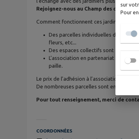
l’échange avec des jardiniers plus expérime
sur votr
Rejoignez-nous au Champ des cigognes !
Pour en
Comment fonctionnent ces jardins partagé
Des parcelles individuelles de 50m² s
fleurs, etc...
Des espaces collectifs sont également
L’association en partenariat avec la ma
paille.
Le prix de l’adhésion à l’association est de 
De nombreuses parcelles sont encore disp
Pour tout renseignement, merci de contac
COORDONNÉES