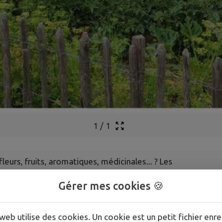
1
/
1
eurs, fruits, aromatiques, médicinales... ? Les
 et c’est une ressource bien utile en ces temps
Gérer mes cookies 🍪
iez bien apprendre ? Un jardin partagé est fait
r en faire partie. Le jardinage s’apprend par
web utilise des cookies. Un cookie est un petit fichier enre