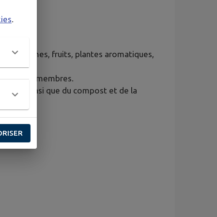
kies
.
 des légumes, fruits, plantes aromatiques,
nsemble des membres.
cabanon, ainsi que du compost et de la
ORISER