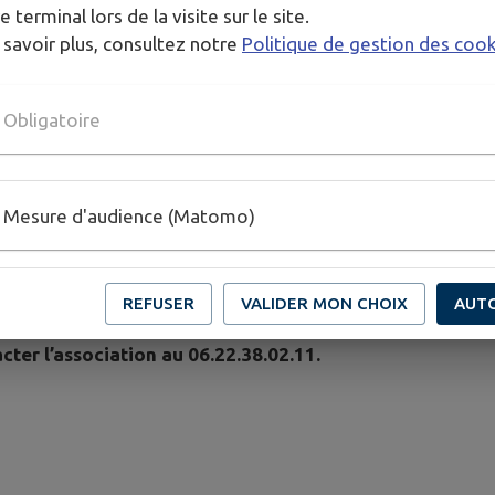
ntés ; cela permet de tisser des liens.
e terminal lors de la visite sur le site.
 savoir plus, consultez notre
Politique de gestion des coo
s ?
Obligatoire
ont proposées aux adhérents de l’association pour cultiver
 cultivés. Sur ces espaces, la production bénéficie à l’e
irie met à disposition l’arrosage, des outils de jardin, un 
Mesure d'audience (Matomo)
5 €, celui d’une parcelle pour l’année de 35 €.
REFUSER
VALIDER MON CHOIX
AUT
onibles.
ter l’association au 06.22.38.02.11.