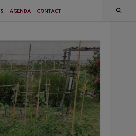
issac - Le Champ
ES
AGENDA
CONTACT