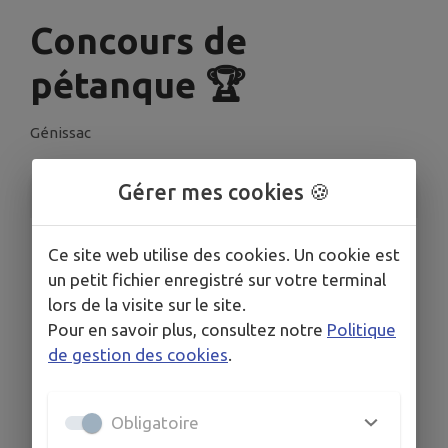
Concours de
pétanque 🏆
Génissac
Gérer mes cookies 🍪
INFORMATIONS PRATIQUES
LIEU
Ce site web utilise des cookies. Un cookie est
50 Route d’Arveyres 33420 Génissac
un petit fichier enregistré sur votre terminal
DATE
lors de la visite sur le site.
Le sam. 11 juil.
Pour en savoir plus, consultez notre
Politique
HORAIRES
de gestion des cookies
.
13h
ORGANISÉ PAR
Obligatoire
La boule génissacaise