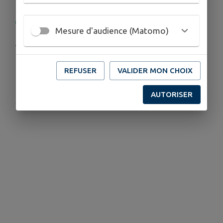
Concours de pétanque ouvert à tous
🏆
Mesure d'audience (Matomo)
Jet du bouchon
à 14h30
REFUSER
VALIDER MON CHOIX
AUTORISER
Publié par Mairie