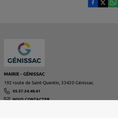
MAIRIE - GÉNISSAC
192 route de Saint-Quentin, 33420 Génissac
05.57.24.48.61
NOUS CONTACTER
M'Y RENDRE
www.mairie-genissac.fr