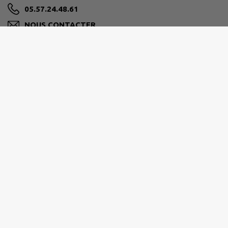
05.57.24.48.61
NOUS CONTACTER
M'Y RENDRE
www.mairie-genissac.fr
HORAIRES
Lundi, jeudi et vendredi
Matin 9 h – 12 h
Après-midi 13 h 30 – 17 h
Mardi et mercredi
Matin 9 h – 12 h
Fermé l'après-midi : Accueil sur rendez-vous