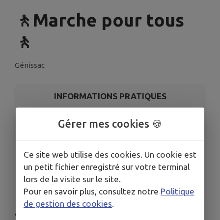
🚶Marche pour tous
🚶
Génissac
INFORMATIONS PRATIQUES
LIEU
Gérer mes cookies 🍪
La cale du port
DATE
Ce site web utilise des cookies. Un cookie est
Le lun. 6 oct.
un petit fichier enregistré sur votre terminal
ORGANISÉ PAR
lors de la visite sur le site.
Familles Rurales de Génissac
Pour en savoir plus, consultez notre
Politique
de gestion des cookies
.
Vivre mieux !