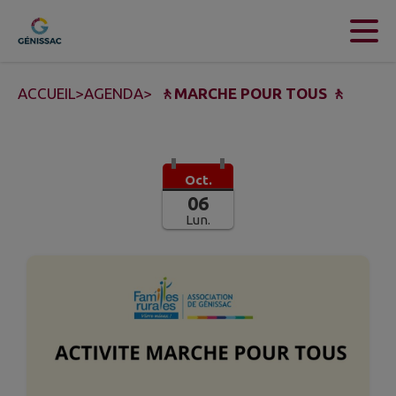
Contenu
Menu
Recherche
Pied de page
ACCUEIL
>
AGENDA
>
🚶MARCHE POUR TOUS 🚶
Oct.
06
Lun.