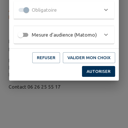
Obligatoire
ACTIVITE MARCHE POUR TOUS "LES PETITS
PAS TRANQUILLES"
Tous les lundis matin
Mesure d'audience (Matomo)
Lieu de rendez-vous et horaire en fonction du
parcours
REFUSER
VALIDER MON CHOIX
L'association se reserve le droit de modifier, les
horaires, le déroulement d'une activité, voire de
AUTORISER
l'annuler par manque de participants
Contact 06 26 25 55 17