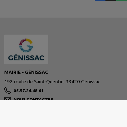
MAIRIE - GÉNISSAC
192 route de Saint-Quentin, 33420 Génissac
05.57.24.48.61
NOUS CONTACTER
M'Y RENDRE
www.mairie-genissac.fr