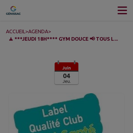
Contenu
Menu
Recherche
Pied de page
ACCUEIL
>
AGENDA
>
🧘 ***JEUDI 18H**** GYM DOUCE 📢 TOUS L...
Juin
04
Jeu.