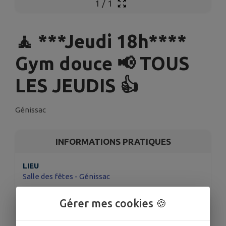
1
/
1
🧘 ***Jeudi 18h****
Gym douce 📢 TOUS
LES JEUDIS 👍
Génissac
INFORMATIONS PRATIQUES
LIEU
Salle des fêtes - Génissac
DATE
Gérer mes cookies 🍪
Le jeu. 4 juin
HORAIRES