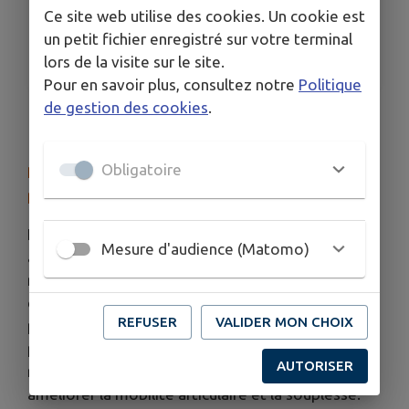
18h-18h45
Ce site web utilise des cookies. Un cookie est
ORGANISÉ PAR
un petit fichier enregistré sur votre terminal
Génissac Fitness'Gym
lors de la visite sur le site.
Pour en savoir plus, consultez notre
Politique
de gestion des cookies
.
18h à 18h45 cours adultes avec Marcelina
Obligatoire
Renforcement des muscles profonds,
posturaux, étirements, etc. tout en DOUCEUR
La
gym douce
est une activité accessible à tous,
Mesure d'audience (Matomo)
axée sur le bien-être et la fluidité des
mouvements. Elle propose un travail progressif
de renforcement des muscles profonds et
REFUSER
VALIDER MON CHOIX
posturaux, favorisant un meilleur maintien et une
prévention des douleurs. Les exercices associent
AUTORISER
respiration, étirements et assouplissements pour
améliorer la mobilité articulaire et la souplesse.