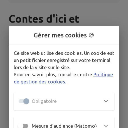
Contes d'ici et
d'ailleurs à 17h
Gérer mes cookies 🍪
Génissac
Ce site web utilise des cookies. Un cookie est
un petit fichier enregistré sur votre terminal
INFORMATIONS PRATIQUES
lors de la visite sur le site.
Pour en savoir plus, consultez notre
Politique
LIEU
de gestion des cookies
.
92 Le Port, 33420 Génissac
DATES
Du sam. 20 sept. au sam. 20 juin
Obligatoire
ORGANISÉ PAR
Familles Rurales de Génissac
Mesure d'audience (Matomo)