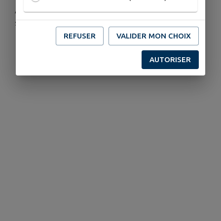
er
ème
Atelier contes d’ici et d’ailleurs le 1
et 3
samedi de 17h à 18h à la bibliothèque
REFUSER
VALIDER MON CHOIX
AUTORISER