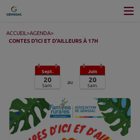
Contenu
Menu
Recherche
Pied de page
ACCUEIL
>
AGENDA
>
CONTES D'ICI ET D'AILLEURS À 17H
Sept.
Juin
20
20
au
Sam.
Sam.