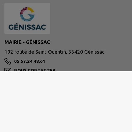
MAIRIE - GÉNISSAC
192 route de Saint-Quentin, 33420 Génissac
05.57.24.48.61
NOUS CONTACTER
M'Y RENDRE
www.mairie-genissac.fr
HORAIRES