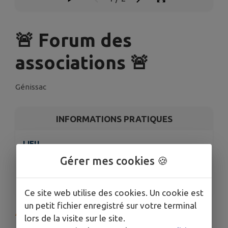
🚨 Forum des
associations 🚨
Génissac
INFORMATIONS PRATIQUES
LIEU
Salle des fêtes - Génissac
Gérer mes cookies 🍪
DATE
Le sam. 6 sept.
Ce site web utilise des cookies. Un cookie est
un petit fichier enregistré sur votre terminal
À ne pas manquer !
lors de la visite sur le site.