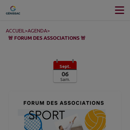
Contenu
Menu
Recherche
Pied de page
ACCUEIL
>
AGENDA
>
🚨 FORUM DES ASSOCIATIONS 🚨
Sept.
06
Sam.