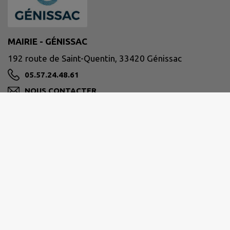
MAIRIE - GÉNISSAC
192 route de Saint-Quentin, 33420 Génissac
05.57.24.48.61
NOUS CONTACTER
M'Y RENDRE
www.mairie-genissac.fr
HORAIRES
Lundi, jeudi et vendredi
Matin 9 h – 12 h