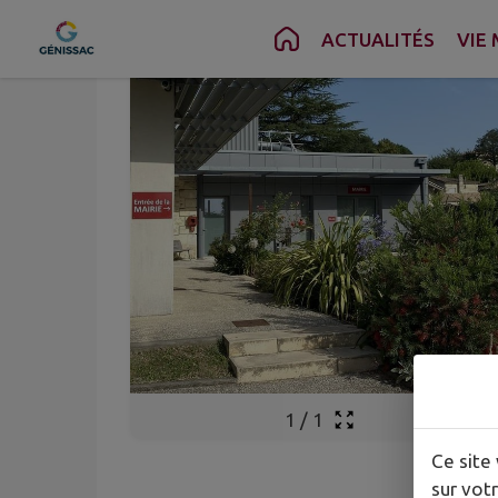
Contenu
Menu
Recherche
Pied de page
ACTUALITÉS
VIE 
1
/
1
Ce site 
sur votr