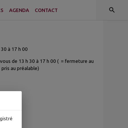
ES
AGENDA
CONTACT
 30 à 17 h 00
-vous de 13 h 30 à 17 h 00 ( = fermeture au
 pris au préalable)
gistré