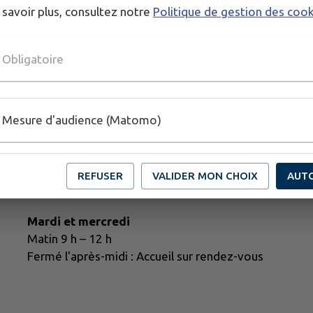
 savoir plus, consultez notre
Politique de gestion des coo
Obligatoire
Mesure d'audience (Matomo)
HORAIRES
Lundi, jeudi et vendredi
Matin 9 h – 12 h
REFUSER
VALIDER MON CHOIX
AUT
Après-midi 13 h 30 – 17 h
Mardi et mercredi
Matin 9 h – 12 h
Fermé l'après-midi : Accueil sur rendez-vous