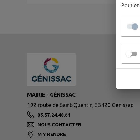
Pour en
MAIRIE - GÉNISSAC
192 route de Saint-Quentin, 33420 Génissac
05.57.24.48.61
NOUS CONTACTER
M'Y RENDRE