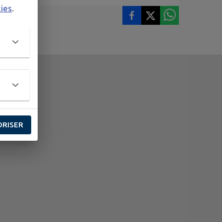
kies
.
ORISER