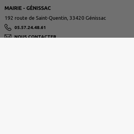
MAIRIE - GÉNISSAC
192 route de Saint-Quentin, 33420 Génissac
05.57.24.48.61
NOUS CONTACTER
M'Y RENDRE
www.mairie-genissac.fr
HORAIRES
Lundi, jeudi et vendredi
Matin 9 h – 12 h
Après-midi 13 h 30 – 17 h