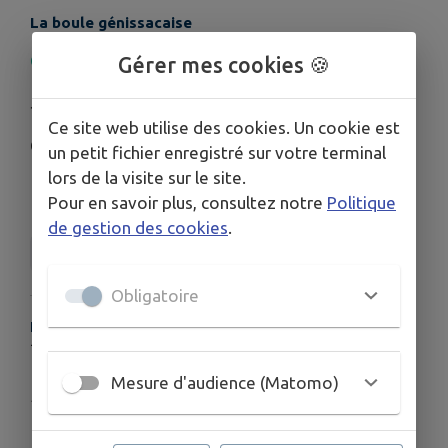
La boule génissacaise
Concours de pétanque ouvert à tous
🏆
Gérer mes cookies 🍪
Jet du bouchon
à 14h30
Ce site web utilise des cookies. Un cookie est
Contact : Thierry Portail 06.52.87.46.96
un petit fichier enregistré sur votre terminal
lors de la visite sur le site.
Pour en savoir plus, consultez notre
Politique
de gestion des cookies
.
La boule génissacaise
Obligatoire
HORAIRES
13h
Mesure d'audience (Matomo)
Publié par Mairie